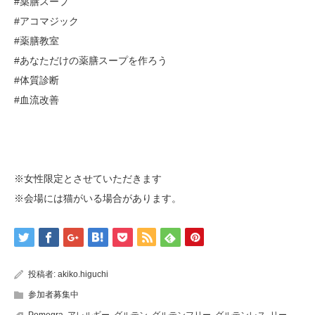
#薬膳スープ
#アコマジック
#薬膳教室
#あなただけの薬膳スープを作ろう
#体質診断
#血流改善
※女性限定とさせていただきます
※会場には猫がいる場合があります。
投稿者:
akiko.higuchi
参加者募集中
Pomegra
,
アレルギー
,
グルテン
,
グルテンフリー
,
グルテンレス
,
リー