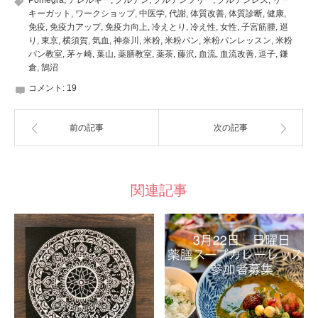
キーガット
,
ワークショップ
,
中医学
,
代謝
,
体質改善
,
体質診断
,
健康
,
免疫
,
免疫力アップ
,
免疫力向上
,
冷えとり
,
冷え性
,
女性
,
子宮筋腫
,
巡
り
,
東京
,
横須賀
,
気血
,
神奈川
,
米粉
,
米粉パン
,
米粉パンレッスン
,
米粉
パン教室
,
茅ヶ崎
,
葉山
,
薬膳教室
,
薬茶
,
藤沢
,
血流
,
血流改善
,
逗子
,
鎌
倉
,
鵠沼
コメント:
19
前の記事
次の記事
関連記事