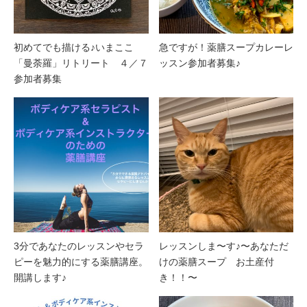
初めてでも描ける♪いまここ
急ですが！薬膳スープカレーレ
「曼荼羅」リトリート ４／７
ッスン参加者募集♪
参加者募集
3分であなたのレッスンやセラ
レッスンしま〜す♪〜あなただ
ピーを魅力的にする薬膳講座。
けの薬膳スープ お土産付
開講します♪
き！！〜