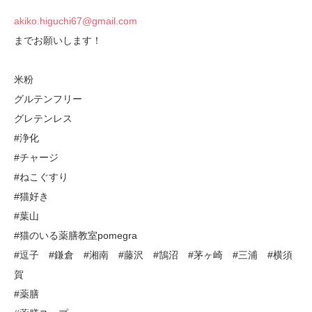
akiko.higuchi67@gmail.com
までお願いします！
米粉
グルテンフリー
グレテンレス
#浄化
#チャージ
#ねこぐすり
#猫好き
#葉山
#猫のいる薬膳教室pomegra
#逗子 #鎌倉 #湘南 #藤沢 #鵠沼 #茅ヶ崎 #三浦 #横須
賀
#薬膳