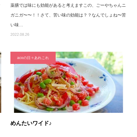
オ
薬膳では味にも効能があると考えますこの、ごーやちゃんニ
ガニガ〜〜！！さて、苦い味の効能は？？なんでしょね〜苦
い味…
2022.08.26
acoの日々あれこれ
めんたいワイド♪