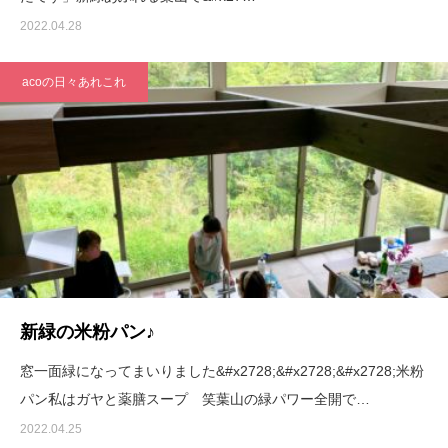
2022.04.28
acoの日々あれこれ
新緑の米粉パン♪
窓一面緑になってまいりました&#x2728;&#x2728;&#x2728;米粉
パン私はガヤと薬膳スープ 笑葉山の緑パワー全開で…
2022.04.25